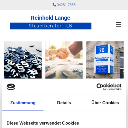
Zum Inhalt springen
04281 7688

Reinhold Lange
Steuerberater ∙ LB
Steuerberater Reinhold Lange in
Zeven
Zustimmung
Details
Über Cookies
Ihr Partner für Steuererklärungen, Lohnbuchhaltung,
Diese Webseite verwendet Cookies
Rechnungswesen und mehr